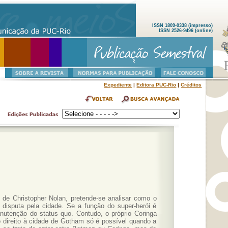
ISSN 1809-0338 (impresso)
ISSN 2526-9496 (online)
Expediente
|
Editora PUC-Rio
|
Créditos
, de Christopher Nolan, pretende-se analisar como o
 disputa pela cidade. Se a função do super-herói é
nutenção do status quo. Contudo, o próprio Coringa
 direito à cidade de Gotham só é possível quando a