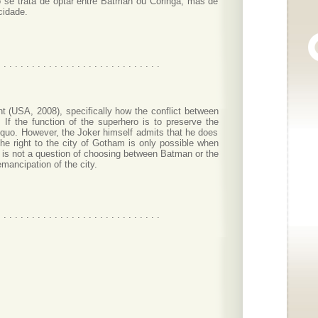
o se trata de optar entre Batman ou Coringa, mas de
cidade.
. . . . . . . . . . . . . . . . . . . . . . . . . . . . .
t (USA, 2008), specifically how the conflict between
 If the function of the superhero is to preserve the
s quo. However, the Joker himself admits that he does
he right to the city of Gotham is only possible when
it is not a question of choosing between Batman or the
emancipation of the city.
. . . . . . . . . . . . . . . . . . . . . . . . . . . . .