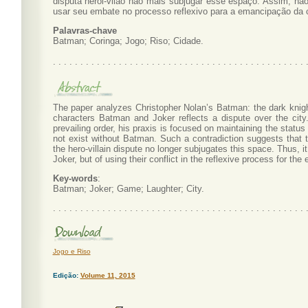
disputa herói-vilão não mais subjugar esse espaço. Assim, nã
usar seu embate no processo reflexivo para a emancipação da 
Palavras-chave
Batman; Coringa; Jogo; Riso; Cidade.
. . . . . . . . . . . . . . . . . . . . . . . . . . . . . . . . . . . . . . . . . . . . . . 
The paper analyzes Christopher Nolan’s Batman: the dark knigh
characters Batman and Joker reflects a dispute over the city.
prevailing order, his praxis is focused on maintaining the statu
not exist without Batman. Such a contradiction suggests that t
the hero-villain dispute no longer subjugates this space. Thus, 
Joker, but of using their conflict in the reflexive process for the 
Key-words
:
Batman; Joker; Game; Laughter; City.
. . . . . . . . . . . . . . . . . . . . . . . . . . . . . . . . . . . . . . . . . . . . . . 
Jogo e Riso
Edição:
Volume 11, 2015