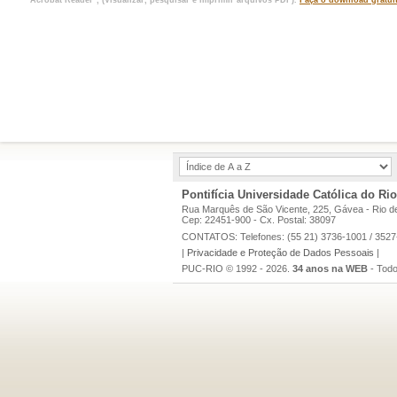
"Acrobat Reader", (Visualizar, pesquisar e imprimir arquivos PDF).
Faça o download gratuí