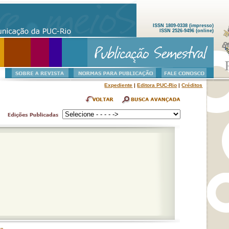
ISSN 1809-0338 (impresso)
ISSN 2526-9496 (online)
Expediente
|
Editora PUC-Rio
|
Créditos